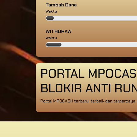
Tambah Dana
Waktu
ONLINE
WITHDRAW
Waktu
ONLINE
PORTAL MPOCASH
BLOKIR ANTI RU
Portal MPOCASH terbaru, terbaik dan terpercaya d