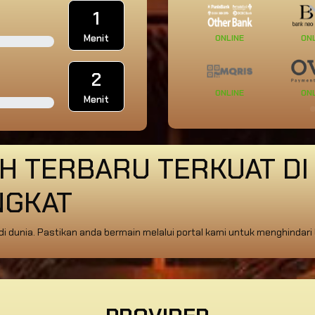
1
ONLINE
Menit
ONLINE
ONLINE
ON
2
ONLINE
ONLINE
ONLINE
ON
Menit
 TERBARU TERKUAT DI 
NGKAT
i dunia. Pastikan anda bermain melalui portal kami untuk menghindari 