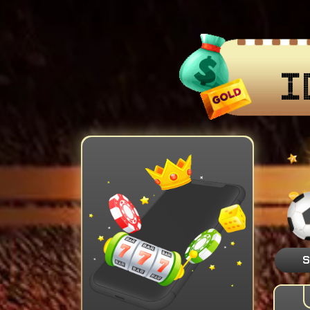
I
S
Layanan Customer