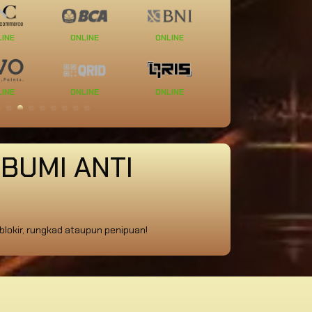
LINE
ONLINE
ONLINE
ONLINE
LINE
ONLINE
ONLINE
ONLINE
BUMI ANTI
blokir, rungkad ataupun penipuan!