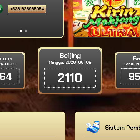
Permainan
Terlengkap dalam
seluruh platform
Beijing
elona
Be
Minggu, 2026-08-09
026-08-08
Sabtu, 2
2110
64
9
Sistem Pem