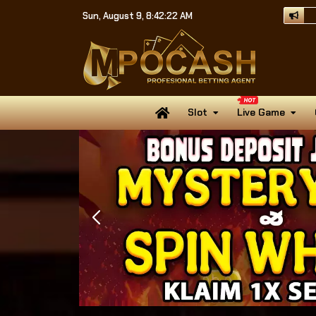
Sun, August 9, 8:42:24 AM
Slot
Live Game