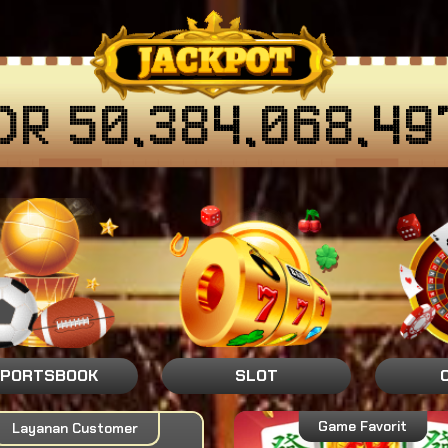
DR
50,384,068,96
PORTSBOOK
SLOT
Game Favorit
Layanan Product