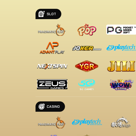
SLOT
CASINO